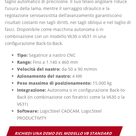
taglio automatico di precisione. Il suo telaio angolare riduce
l’usura della lama, mentre il serraggio idraulico e la
regolazione servoassistita dell’avanzamento garantiscono
risultati costanti nei tagli diritti, nei tagli obliqui e nel taglio di
fasci. Disponibile come macchina autonoma o in
combinazione con un modello V630 o V631 in una
configurazione Back-to-Back.
Tipo:
Segatrice a nastro CNC
Range:
Fino a 1.140 x 460 mm
Velocità del nastro:
da 50 a 90 m/min
Azionamento del nastro:
4 kW
Peso massimo di posizionamento:
15.000 kg
Integrazione:
Autonoma o in configurazione Back-to-
Back (in combinazione con foratrici come la V630 o la
V631)
Software:
LogicSteel CADCAM, LogicSteel
PRODUCTIVITY
RICHIEDI UNA DEMO DEL MODELLO VB STANDARD