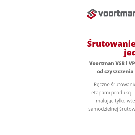
Śrutowanie 
je
Voortman VSB i VP
od czyszczenia
Ręczne śrutowanie
etapami produkcji.
malując tylko wt
samodzielnej śrutow