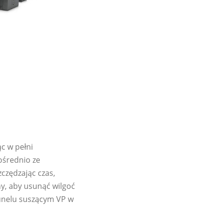
c w pełni
ośrednio ze
czędzając czas,
, aby usunąć wilgoć
tunelu suszącym VP w