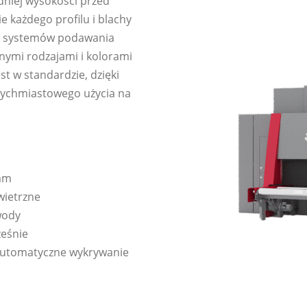
niej wysokości przed
każdego profilu i blachy
ch systemów podawania
żnymi rodzajami i kolorami
st w standardzie, dzięki
tychmiastowego użycia na
mm
wietrzne
wody
eśnie
automatyczne wykrywanie