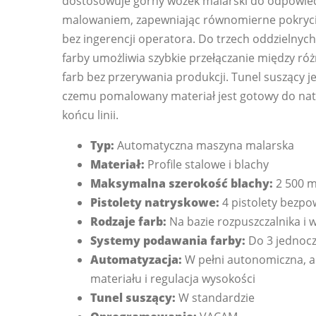
dostosowuje górny wózek malarski do odpowied
malowaniem, zapewniając równomierne pokrycie 
bez ingerencji operatora. Do trzech oddzielny
farby umożliwia szybkie przełączanie między ró
farb bez przerywania produkcji. Tunel suszący je
czemu pomalowany materiał jest gotowy do na
końcu linii.
Typ:
Automatyczna maszyna malarska
Materiał:
Profile stalowe i blachy
Maksymalna szerokość blachy:
2 500 
Pistolety natryskowe:
4 pistolety bezpo
Rodzaje farb:
Na bazie rozpuszczalnika i 
Systemy podawania farby:
Do 3 jednocz
Automatyzacja:
W pełni autonomiczna, 
materiału i regulacja wysokości
Tunel suszący:
W standardzie