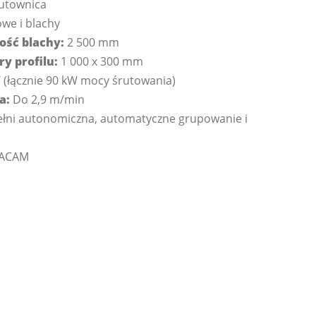
utownica
owe i blachy
ść blachy:
2 500 mm
 profilu:
1 000 x 300 mm
 (łącznie 90 kW mocy śrutowania)
a:
Do 2,9 m/min
łni autonomiczna, automatyczne grupowanie i
ACAM