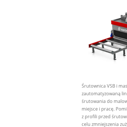
Śrutownica VSB i mas
zautomatyzowaną lini
śrutowania do malowa
miejsce i pracę. Po
z profili przed śrut
celu zmniejszenia zuż