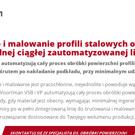
i malowanie profili stalowych 
dnej ciągłej zautomatyzowanej li
 automatyzują cały proces obróbki powierzchni profili 
 śrutem po nakładanie podkładu, przy minimalnym udz
 i malowanie jest pracochłonne, niejednolite i powoduje wą
 Voortman VSB i VP automatyzują cały proces obróbki powier
edy, gdy materiał jest obecny, wymagając minimalnej ingeren
nicy po w pełni zintegrowaną linię do śrutowania i malowan
rozwiązanie dostosowane do Twojego wolumenu produkcji.
SKONTAKTUJ SIĘ ZE SPECJALISTĄ DS. OBRÓBKI POWIERZCHNI