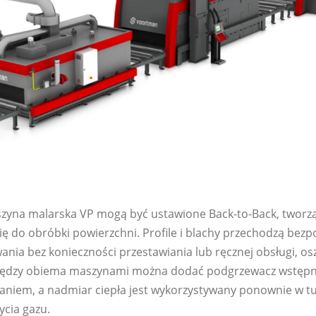
zyna malarska VP mogą być ustawione Back-to-Back, tworzą
ę do obróbki powierzchni. Profile i blachy przechodzą bezp
nia bez konieczności przestawiania lub ręcznej obsługi, osz
między obiema maszynami można dodać podgrzewacz wstępny
owaniem, a nadmiar ciepła jest wykorzystywany ponownie w 
ycia gazu.