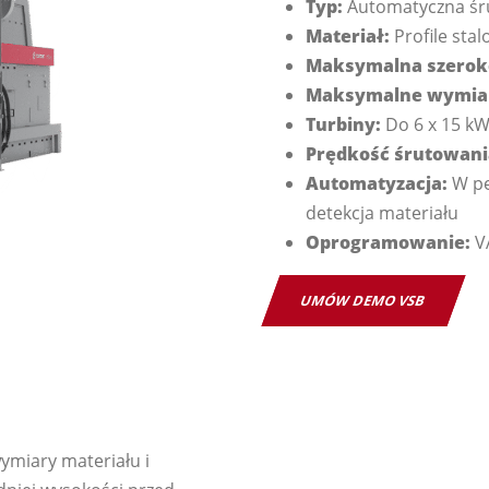
Typ:
Automatyczna śr
Materiał:
Profile stal
Maksymalna szeroko
Maksymalne wymiary
Turbiny:
Do 6 x 15 kW
Prędkość śrutowani
Automatyzacja:
W pe
detekcja materiału
Oprogramowanie:
V
UMÓW DEMO VSB
miary materiału i