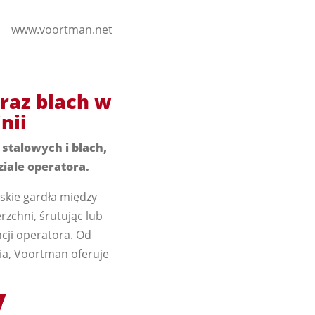
www.voortman.net
oraz blach w
nii
stalowych i blach,
iale operatora.
skie gardła między
zchni, śrutując lub
cji operatora. Od
ia, Voortman oferuje