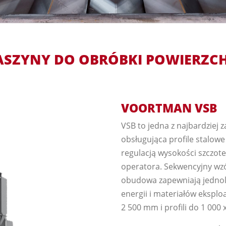
SZYNY DO OBRÓBKI POWIERZC
VOORTMAN VSB
VSB to jedna z najbardziej
obsługująca profile stalow
regulacją wysokości szczotek
operatora. Sekwencyjny wzó
obudowa zapewniają jednoli
energii i materiałów eksplo
2 500 mm i profili do 1 000