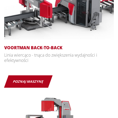
VOORTMAN BACK-TO-BACK
Linia wiercąco - tnąca do zwiększenia wydajności i
efektywności
POZNAJ MASZYNĘ