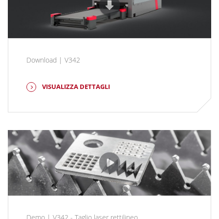
Download | V342
VISUALIZZA DETTAGLI
Demo | V342 - Taglio laser rettilineo