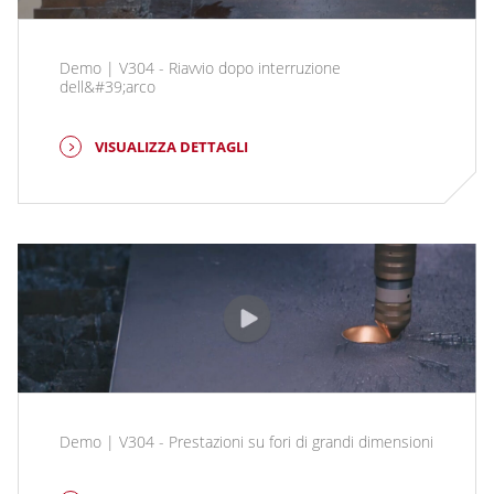
Demo | V304 - Riavvio dopo interruzione
dell&#39;arco
VISUALIZZA DETTAGLI
Demo | V304 - Prestazioni su fori di grandi dimensioni