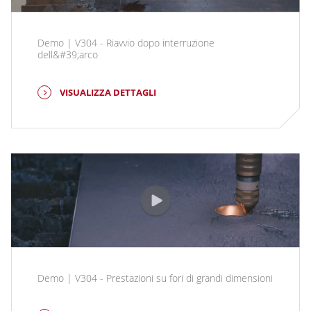
Demo | V304 - Riavvio dopo interruzione
dell&#39;arco
VISUALIZZA DETTAGLI
Demo | V304 - Prestazioni su fori di grandi dimensioni