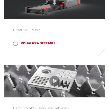
Download | V342
VISUALIZZA DETTAGLI
Demo | V342 - Taglio laser rettilineo