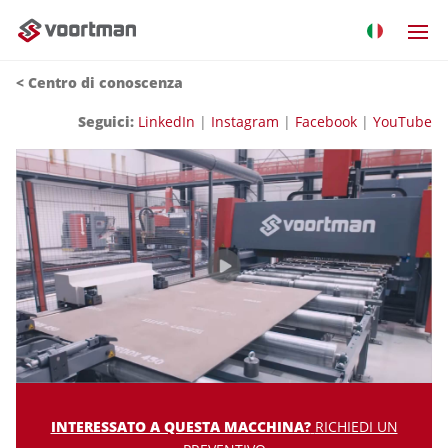
<
Centro di conoscenza
Seguici:
LinkedIn
|
Instagram
|
Facebook
|
YouTube
INTERESSATO A QUESTA MACCHINA?
RICHIEDI UN