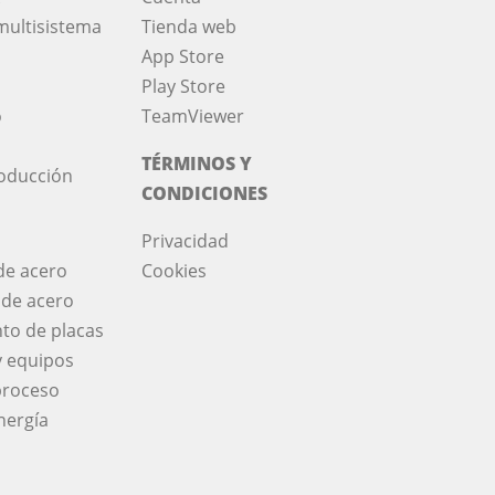
multisistema
Tienda web
App Store
Play Store
o
TeamViewer
TÉRMINOS Y
roducción
CONDICIONES
Privacidad
de acero
Cookies
 de acero
to de placas
y equipos
proceso
nergía