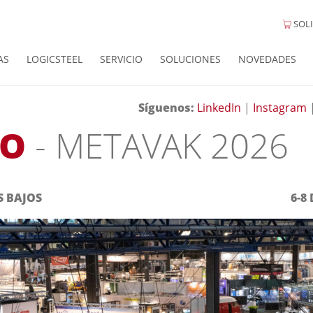
SOLI
AS
LOGICSTEEL
SERVICIO
SOLUCIONES
NOVEDADES
Síguenos:
LinkedIn
|
Instagram
TO
- METAVAK 2026
S BAJOS
6-8