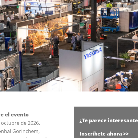
e el evento
¿Te parece interesante
e octubre de 2026.
enhal Gorinchem,
Inscríbete ahora >>