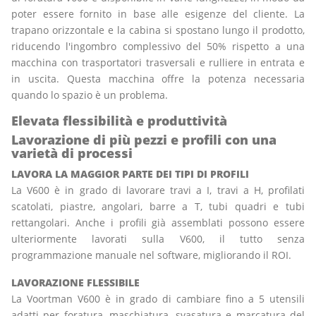
poter essere fornito in base alle esigenze del cliente. La
trapano orizzontale e la cabina si spostano lungo il prodotto,
riducendo l'ingombro complessivo del 50% rispetto a una
macchina con trasportatori trasversali e rulliere in entrata e
in uscita. Questa macchina offre la potenza necessaria
quando lo spazio è un problema.
Elevata flessibilità e produttività
Lavorazione di più pezzi e profili con una
varietà di processi
LAVORA LA MAGGIOR PARTE DEI TIPI DI PROFILI
La V600 è in grado di lavorare travi a I, travi a H, profilati
scatolati, piastre, angolari, barre a T, tubi quadri e tubi
rettangolari. Anche i profili già assemblati possono essere
ulteriormente lavorati sulla V600, il tutto senza
programmazione manuale nel software, migliorando il ROI.
LAVORAZIONE FLESSIBILE
La Voortman V600 è in grado di cambiare fino a 5 utensili
adatti per foratura, maschiatura, svasatura e marcatura del