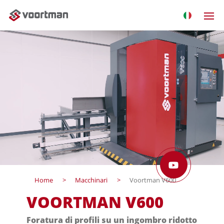
Home
Macchinari
Voortman V600
VOORTMAN V600
Foratura di profili su un ingombro ridotto