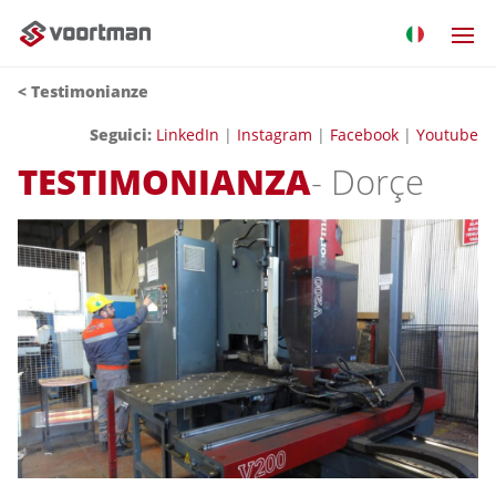
< Testimonianze
Seguici
:
LinkedIn
|
Instagram
|
Facebook
|
Youtube
TESTIMONIANZA
- Dorçe