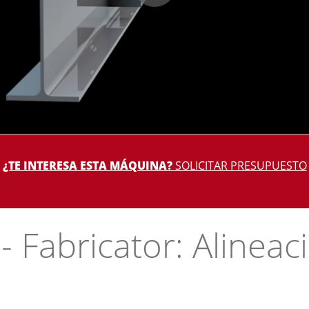
¿TE INTERESA ESTA MÁQUINA?
SOLICITAR PRESUPUESTO
- Fabricator: Alineac