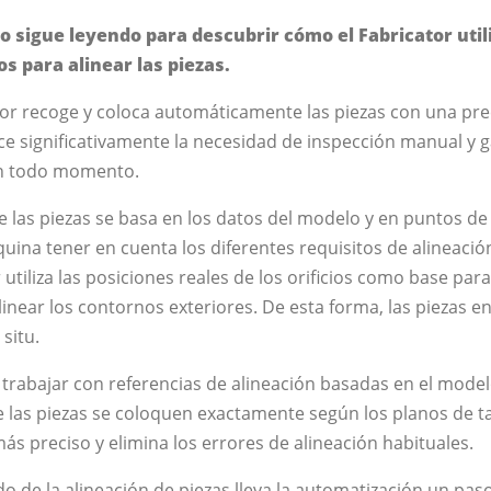
o sigue leyendo para descubrir cómo el Fabricator util
ios para alinear las piezas.
or recoge y coloca automáticamente las piezas con una pre
ce significativamente la necesidad de inspección manual y g
 en todo momento.
 las piezas se basa en los datos del modelo y en puntos de 
uina tener en cuenta los diferentes requisitos de alineación
utiliza las posiciones reales de los orificios como base para
alinear los contornos exteriores. De esta forma, las piezas 
situ.
trabajar con referencias de alineación basadas en el model
las piezas se coloquen exactamente según los planos de ta
ás preciso y elimina los errores de alineación habituales.
 de la alineación de piezas lleva la automatización un paso