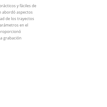
ácticos y fáciles de
ón abordó aspectos
dad de los trayectos
parámetros en el
 proporcionó
La grabación