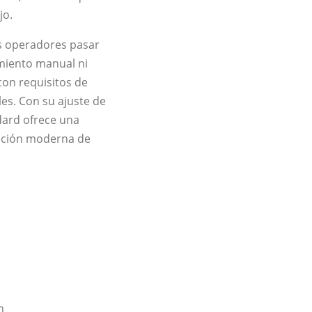
jo.
os operadores pasar
amiento manual ni
con requisitos de
les. Con su ajuste de
dard ofrece una
icación moderna de
n