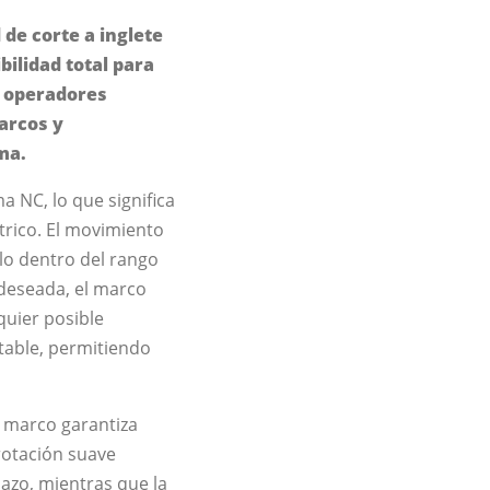
 de corte a inglete
bilidad total para
s operadores
arcos y
ma.
a NC, lo que significa
trico. El movimiento
ulo dentro del rango
 deseada, el marco
quier posible
table, permitiendo
l marco garantiza
 rotación suave
azo, mientras que la