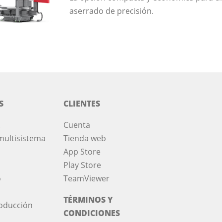
aserrado de precisión.
S
CLIENTES
Cuenta
multisistema
Tienda web
App Store
Play Store
o
TeamViewer
TÉRMINOS Y
roducción
CONDICIONES