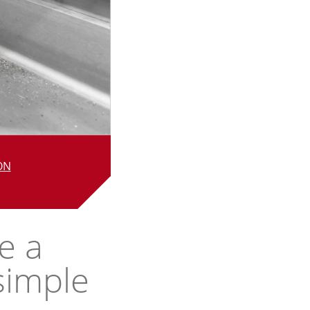
ÓN
te a
simple