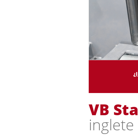
¿
VB St
inglete