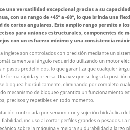
ce una versatilidad excepcional gracias a su capacidad
ua, con un rango de +45° a -60°, lo que brinda una flexi
d de cortes angulares. Este amplio rango permite a lo
precisos para uniones estructurales, componentes de m
ejos con un esfuerzo mínimo y una consistencia máxi
a inglete son controlados con precisión mediante un sistem
utomáticamente al ángulo requerido utilizando un motor eléc
sin pasos predefinidos, lo que garantiza que cualquier áng
de forma rápida y precisa. Una vez que se logra la posición
ra se bloquea hidráulicamente, eliminando por completo cual
lido mecanismo de bloqueo garantiza un funcionamiento es
ios, precisos y repetibles en todo momento.
tación controlada por servomotor y sujeción hidráulica de
fiabilidad, incluso al cortar perfiles grandes o pesados. La
ecánico sobre la máquina y mejora su durabilidad a largo pl