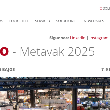
SOLI
AS
LOGICSTEEL
SERVICIO
SOLUCIONES
NOVEDADES
Síguenos:
LinkedIn
|
Instagram
TO
- Metavak 2025
S BAJOS
7–9