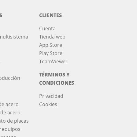
S
CLIENTES
Cuenta
multisistema
Tienda web
App Store
Play Store
o
TeamViewer
TÉRMINOS Y
roducción
CONDICIONES
Privacidad
de acero
Cookies
 de acero
to de placas
y equipos