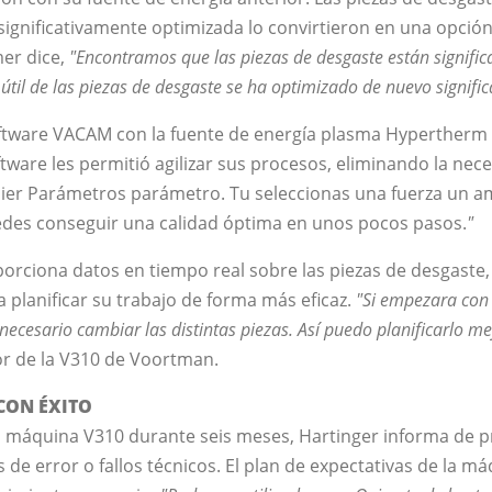
 significativamente optimizada lo convirtieron en una opción
er dice,
"Encontramos que las piezas de desgaste están signifi
a útil de las piezas de desgaste se ha optimizado de nuevo signifi
oftware VACAM con la fuente de energía plasma Hypertherm 
ftware les permitió agilizar sus procesos, eliminando la nec
er Parámetros parámetro. Tu seleccionas una fuerza un 
edes conseguir una calidad óptima en unos pocos pasos.
"
ciona datos en tiempo real sobre las piezas de desgaste, 
 planificar su trabajo de forma más eficaz.
"Si empezara con e
 necesario cambiar las distintas piezas. Así puedo planificarlo me
r de la V310 de Voortman.
 CON ÉXITO
la máquina V310 durante seis meses, Hartinger informa de
de error o fallos técnicos. El plan de expectativas de la má