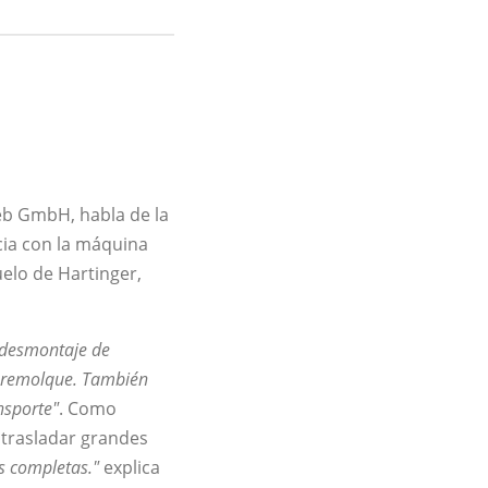
ieb GmbH, habla de la
cia con la máquina
elo de Hartinger,
y desmontaje de
y remolque. También
nsporte"
. Como
 trasladar grandes
s completas."
explica