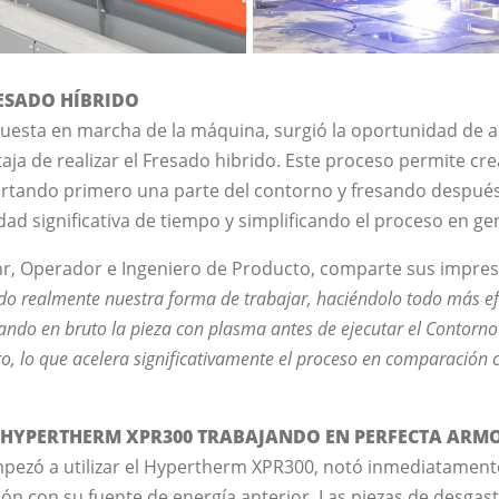
RESADO HÍBRIDO
uesta en marcha de la máquina, surgió la oportunidad de ac
aja de realizar el Fresado hibrido. Este proceso permite cr
ortando primero una parte del contorno y fresando después 
d significativa de tiempo y simplificando el proceso en gen
, Operador e Ingeniero de Producto, comparte sus impres
do realmente nuestra forma de trabajar, haciéndolo todo más efi
do en bruto la pieza con plasma antes de ejecutar el Contorno 
o, lo que acelera significativamente el proceso en comparación c
 HYPERTHERM XPR300 TRABAJANDO EN PERFECTA ARM
ezó a utilizar el Hypertherm XPR300, notó inmediatamente 
n con su fuente de energía anterior. Las piezas de desgast