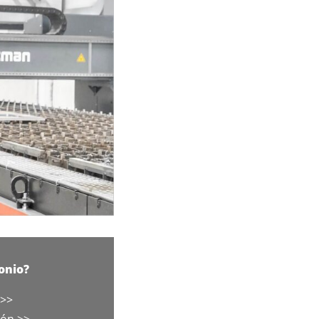
onio?
 >>
ión >>