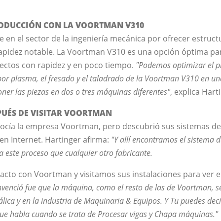
RODUCCIÓN CON LA VOORTMAN V310
e en el sector de la ingeniería mecánica por ofrecer estruc
pidez notable. La Voortman V310 es una opción óptima par
yectos con rapidez y en poco tiempo.
"Podemos optimizar el p
por plasma, el fresado y el taladrado de la Voortman V310 en una
er las piezas en dos o tres máquinas diferentes"
, explica Hart
UÉS DE VISITAR VOORTMAN
nocía la empresa Voortman, pero descubrió sus sistemas de
en Internet. Hartinger afirma:
"Y allí encontramos el sistema 
 este proceso que cualquier otro fabricante.
cto con Voortman y visitamos sus instalaciones para ver e
venció fue que la máquina, como el resto de las de Voortman, se
álica y en la industria de Maquinaria & Equipos. Y Tu puedes dec
ue habla cuando se trata de Procesar vigas y Chapa máquinas."