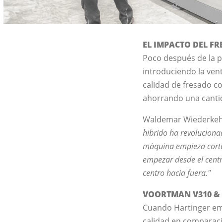
EL IMPACTO DEL F
Poco después de la p
introduciendo la vent
calidad de fresado c
ahorrando una cantida
Waldemar Wiederkehr
hibrido ha revoluciona
máquina empieza cortan
empezar desde el centr
centro hacia fuera."
VOORTMAN V310 &
Cuando Hartinger emp
calidad en comparació