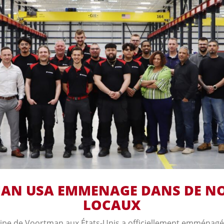
AN USA EMMENAGE DANS DE N
LOCAUX
quipe de Voortman aux États-Unis a officiellement emménag