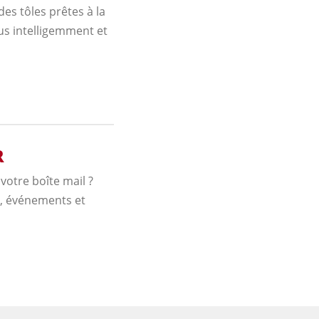
des tôles prêtes à la
us intelligemment et
R
otre boîte mail ?
s, événements et