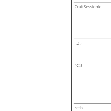
CraftSessionId
li_gc
rc::a
rc::b