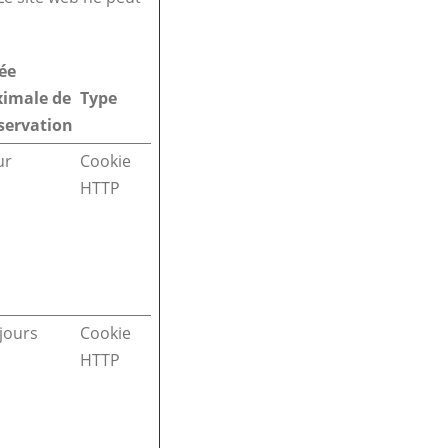
ée
imale de
Type
servation
ur
Cookie
HTTP
jours
Cookie
HTTP