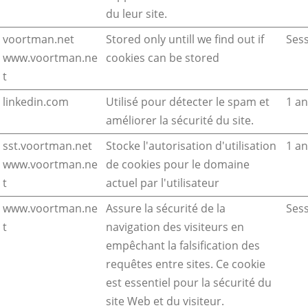
du leur site.
voortman.net
Stored only untill we find out if
Ses
www.voortman.ne
cookies can be stored
t
linkedin.com
Utilisé pour détecter le spam et
1 a
améliorer la sécurité du site.
sst.voortman.net
Stocke l'autorisation d'utilisation
1 a
www.voortman.ne
de cookies pour le domaine
t
actuel par l'utilisateur
www.voortman.ne
Assure la sécurité de la
Ses
t
navigation des visiteurs en
empêchant la falsification des
requêtes entre sites. Ce cookie
est essentiel pour la sécurité du
site Web et du visiteur.