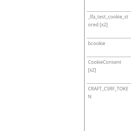
_lfa_test_cookie_st
ored [x2]
bcookie
CookieConsent
[x2]
CRAFT_CSRF_TOKE
N