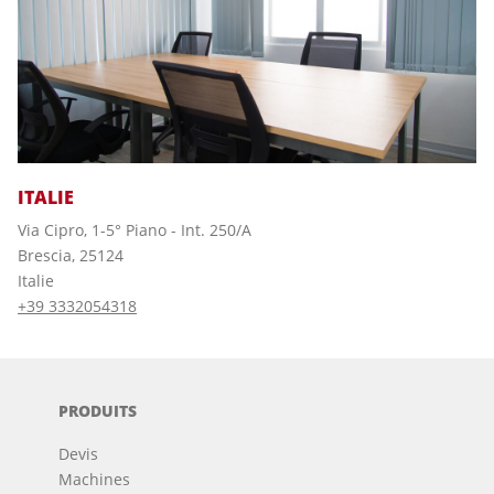
ITALIE
Via Cipro, 1-5° Piano - Int. 250/A
Brescia, 25124
Italie
+39 3332054318
PRODUITS
Devis
Machines