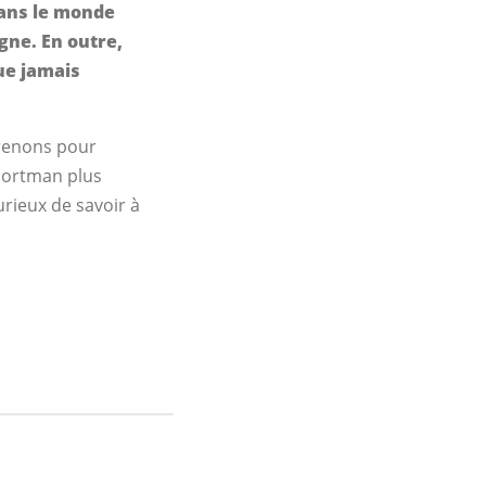
dans le monde
gne. En outre,
ue jamais
prenons pour
oortman plus
urieux de savoir à