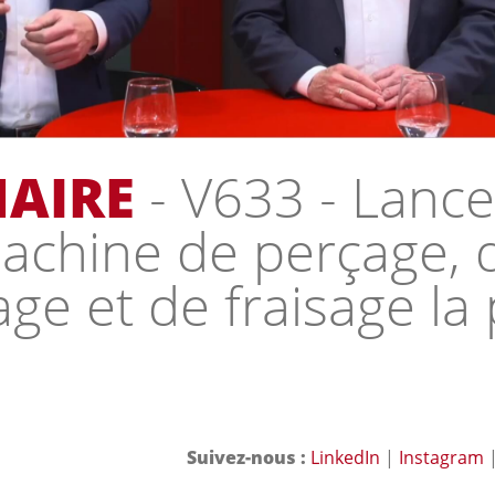
AIRE
- V633 - Lanc
machine de perçage, 
e et de fraisage la 
Suivez-nous :
LinkedIn
|
Instagram