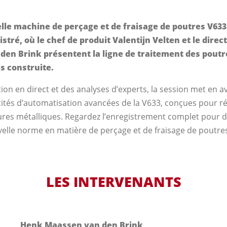
lle machine de perçage et de fraisage de poutres V63
stré, où le chef de produit Valentijn Velten et le dire
en Brink présentent la ligne de traitement des poutr
is construite.
n en direct et des analyses d’experts, la session met en ava
cités d’automatisation avancées de la V633, conçues pour ré
tures métalliques. Regardez l’enregistrement complet pour
velle norme en matière de perçage et de fraisage de poutre
LES INTERVENANTS
Henk Maassen van den Brink