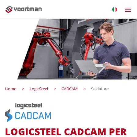
Home
LogicSteel
CADCAM
Saldatura
LOGICSTEEL CADCAM PER