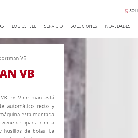
SOLI
AS
LOGICSTEEL
SERVICIO
SOLUCIONES
NOVEDADES
oortman VB
AN VB
a VB de Voortman está
te automático recto y
a máquina está montada
 viene equipada con la
 husillos de bolas. La