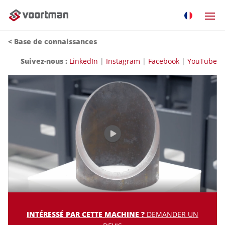
<
Base de connaissances
Suivez-nous :
LinkedIn
|
Instagram
|
Facebook
|
YouTube
INTÉRESSÉ PAR CETTE MACHINE ?
DEMANDER UN