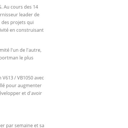
G. Au cours des 14
urnisseur leader de
 des projets qui
ivité en construisant
ité l'un de l'autre,
Voortman le plus
an V613 / VB1050 avec
allé pour augmenter
évelopper et d'avoir
ier par semaine et sa