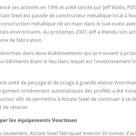
ncé ses activités en 1996 et a été lancée par Jeff Wallis, PD
tate Steel est passée de constructeur métallique local à fo
 construction métallique clé en main dans le sud-ouest avec
tats environnants. Au printemps 2007, Jeff a étendu son act
ine de fabrication.
désormais dans deux établissements qui se trouvent à proxim
ux bâtiments étant le lieu dans lequel est l'investissement 
nière unité de perçage et de sciage à grande vitesse Voortm
rgement entièrement automatiques des profilés a été inst
uction afin de permettre à Alstate Steel de continuer à se d
é de réserve.
 par les équipements Voortman
s seulement, Alstate Steel fabriquait environ 50 tonnes d'ac