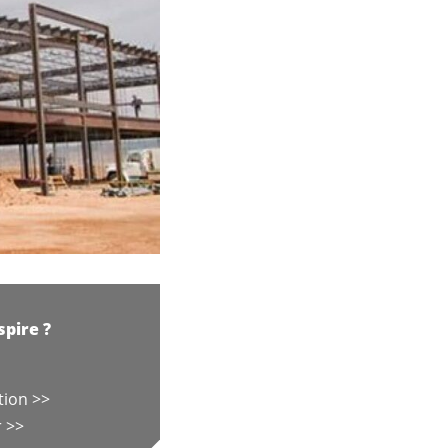
pire ?
tion >>
r >>