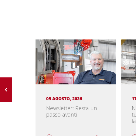
05 AGOSTO, 2026
1
di
Newsletter: Resta un
N
passo avanti
t
l