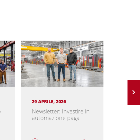
29 APRILE, 2026
23 MARZ
o
Newsletter: Investire in
Newslett
automazione paga
semplic