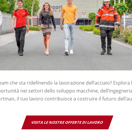
eam che sta ridefinendo la lavorazione dell’acciaio? Esplora 
portunità nei settori dello sviluppo macchine, dell’ingegneria
oortman, il tuo lavoro contribuisce a costruire il futuro dell’
VISITA LE NOSTRE OFFERTE DI LAVORO