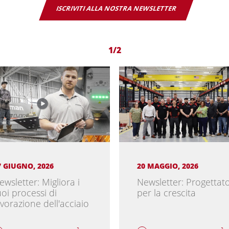
ISCRIVITI ALLA NOSTRA NEWSLETTER
1/2
7 GIUGNO, 2026
20 MAGGIO, 2026
ewsletter: Migliora i
Newsletter: Progettat
uoi processi di
per la crescita
avorazione dell'acciaio