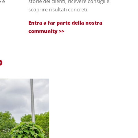
 e
storie dei clienti, ricevere consigli e
scoprire risultati concreti.
Entra a far parte della nostra
community >>
O