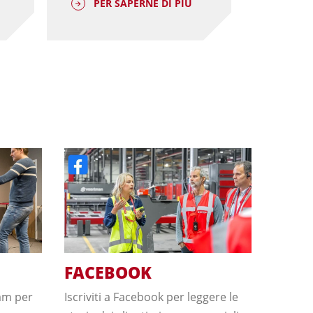
PER SAPERNE DI PIÙ
PER 
FACEBOOK
am per
Iscriviti a Facebook per leggere le