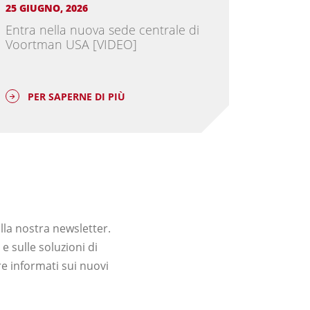
25 GIUGNO, 2026
13 MAGGI
Entra nella nuova sede centrale di
Voortma
Voortman USA [VIDEO]
nuova 
PER SAPERNE DI PIÙ
PER 
lla nostra newsletter.
e sulle soluzioni di
re informati sui nuovi