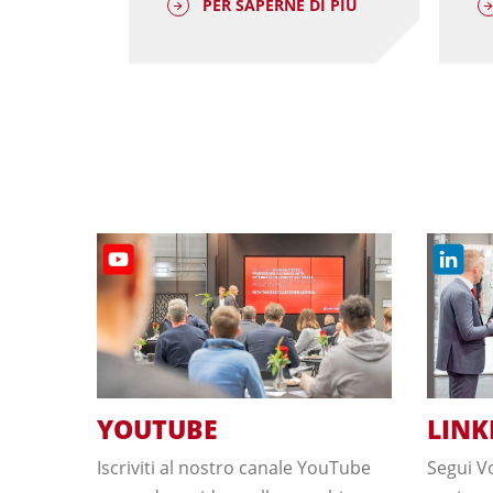
DI PIÙ
PER SAPERNE DI PIÙ
YOUTUBE
LINK
Iscriviti al nostro canale YouTube
Segui V