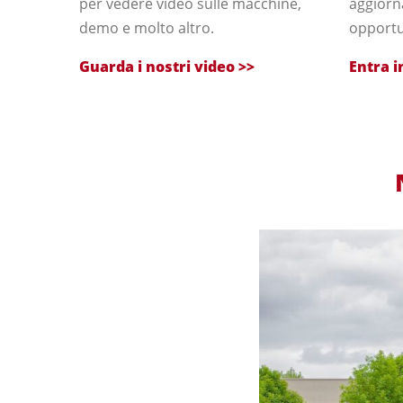
per vedere video sulle macchine,
aggiorn
demo e molto altro.
opportu
Guarda i nostri video >>
Entra i