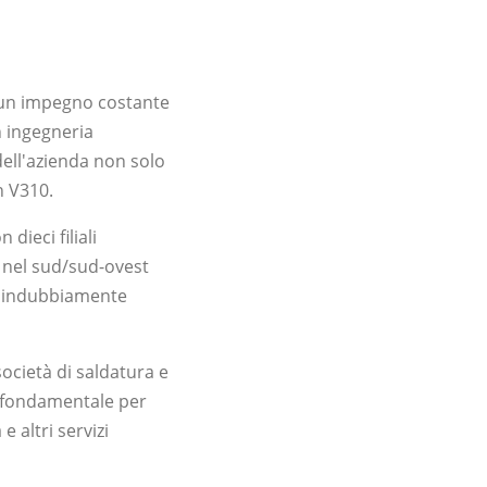
è un impegno costante
n ingegneria
dell'azienda non solo
n V310.
dieci filiali
er nel sud/sud-ovest
no indubbiamente
società di saldatura e
a fondamentale per
e altri servizi