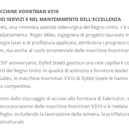
ACCHINE VOORTMAN V310
EI SERVIZI E NEL MANTENIMENTO DELL'ECCELLENZA
teels, una rinomata azienda siderurgica del Regno Unito, c'
l'adattamento. Roger Miles, ingegnere di progetto laureato i
gia laser e di profilatura applicata, attribuisce i progressi 
eam, ma anche al ruolo strumentale delle macchine Voortma
50° anniversario, Dyfed Steels gestisce una rete capillare con 
arti del Regno Unito. In qualità di azionista e fornitore lead
el Galles, le macchine Voortman V310 di Dyfed Steels le han
io competitivo.
ndono dallo stoccaggio di acciaio alla fornitura di Fabricator, 
 L'incorporazione delle macchine Voortman V310 si è rivelat
foglio, includendo la lavorazione della lamiera, la profilatura 
 strutturale.