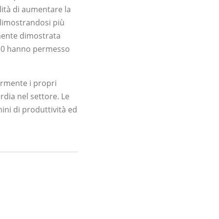
lità di aumentare la
, dimostrandosi più
amente dimostrata
310 hanno permesso
ormente i propri
dia nel settore. Le
ni di produttività ed