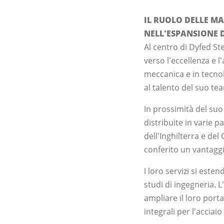
IL RUOLO DELLE M
NELL'ESPANSIONE D
Al centro di Dyfed S
verso l'eccellenza e 
meccanica e in tecnolo
al talento del suo t
In prossimità del suo 
distribuite in varie p
dell'Inghilterra e d
conferito un vantagg
I loro servizi si este
studi di ingegneria.
ampliare il loro porta
integrali per l'acciaio