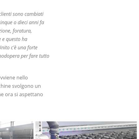
clienti sono cambiati
inque o dieci anni fa
zione, foratura,
e e questo ha
Unito c'è una forte
nodopera per fare tutto
vviene nello
chine svolgono un
he ora si aspettano