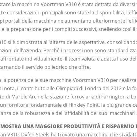
stare la macchina Voortman V310 è stata dettata da diversi fa
 Le considerazioni principali sono state la disponibilità, l'eff
ppi portali della macchina ne aumentano ulteriormente l'eff
e la preparazione per i compiti successivi, snellendo così il 
0 si è dimostrata all'altezza delle aspettative, consolidando
azioni dell'azienda. Perché i processi non sono standardizzat
affrontate individualmente. Il team valuta e adatta l'uso de
arnando il servizio poliedrico che offre.
o la potenza delle sue macchine Voortman V310 per realizzare
i nota, il contributo alle Olimpiadi di Londra del 2012 e la fo
 di Marble Arch e la stazione ferroviaria di Farrington a L
un fornitore fondamentale di Hinkley Point, la più grande c
anza della robustezza e dell'affidabilità dei suoi macchinari.
MOSTRA UNA MAGGIORE PRODUTTIVITÀ E RISPARMIO 
an V310, Dyfed Steels ha trovato una macchina che si adat