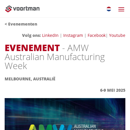
< Evenementen
Volg ons:
LinkedIn
|
Instagram
|
Facebook
|
Youtube
EVENEMENT
- AMW
Australian Manufacturing
Week
MELBOURNE, AUSTRALIË
6-9 MEI 2025