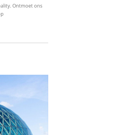
eality. Ontmoet ons
op