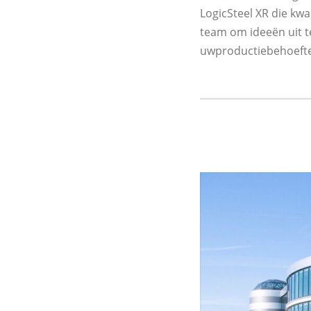
LogicSteel XR die kw
team om ideeën uit te
uwproductiebehoeft