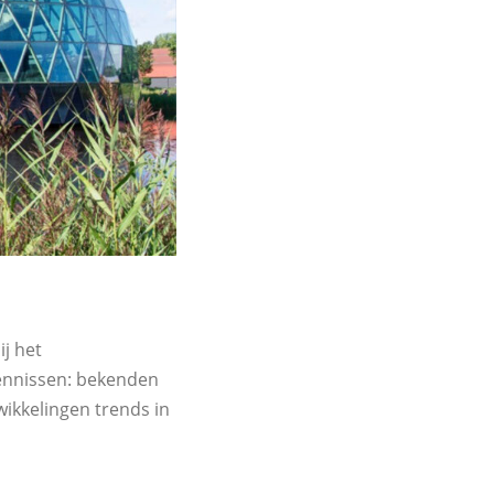
j het
ennissen: bekenden
wikkelingen trends in