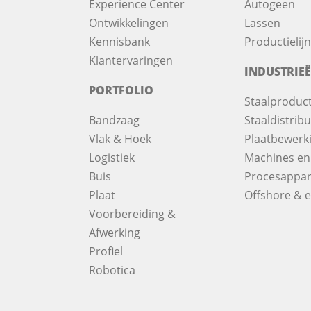
Experience Center
Autogeen
Ontwikkelingen
Lassen
Kennisbank
Productielij
Klantervaringen
INDUSTRIE
PORTFOLIO
Staalproduct
Bandzaag
Staaldistribu
Vlak & Hoek
Plaatbewerk
Logistiek
Machines en
Buis
Procesappar
Plaat
Offshore & e
Voorbereiding &
Afwerking
Profiel
Robotica