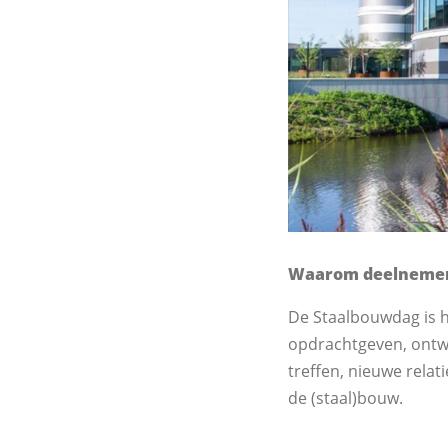
Waarom deelnemen
De Staalbouwdag is hé
opdrachtgeven, ontwe
treffen, nieuwe rela
de (staal)bouw.