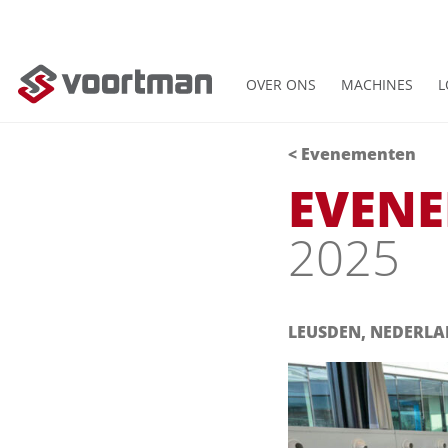
OVER ONS
MACHINES
L
< Evenementen
EVEN
2025
LEUSDEN, NEDERL