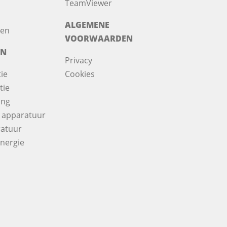
TeamViewer
ALGEMENE
nen
VOORWAARDEN
ËN
Privacy
ie
Cookies
tie
ing
 apparatuur
atuur
nergie