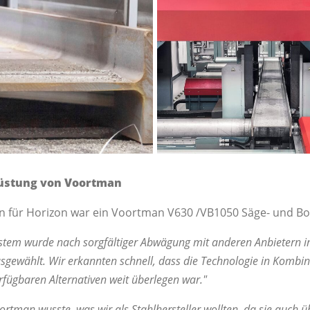
rüstung von Voortman
ion für Horizon war ein Voortman V630 /VB1050 Säge- und B
stem wurde nach sorgfältiger Abwägung mit anderen Anbietern i
ewählt. Wir erkannten schnell, dass die Technologie in Kombin
rfügbaren Alternativen weit überlegen war."
ortman wusste, was wir als Stahlhersteller wollten, da sie auch ü