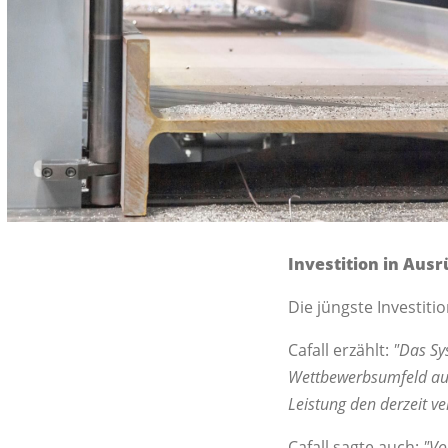
Investition in Aus
Die jüngste Investit
Cafall erzählt:
"Das Sy
Wettbewerbsumfeld ausg
Leistung den derzeit ve
Cafall sagte auch:
"Vo