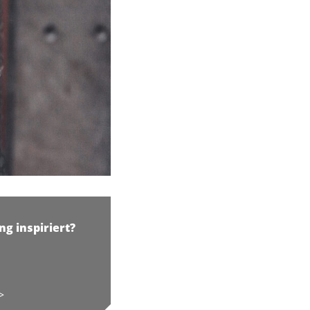
ng inspiriert?
>