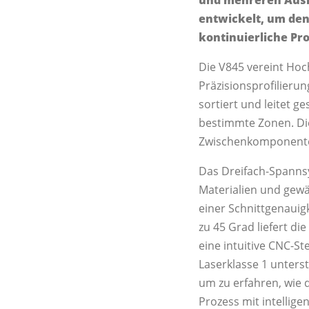
entwickelt, um den 
kontinuierliche Pr
Die V845 vereint Hoc
Präzisionsprofilierun
sortiert und leitet g
bestimmte Zonen. Die
Zwischenkomponenten,
Das Dreifach-Spanns
Materialien und gewäh
einer Schnittgenauig
zu 45 Grad liefert d
eine intuitive CNC-S
Laserklasse 1 unters
um zu erfahren, wie 
Prozess mit intelli