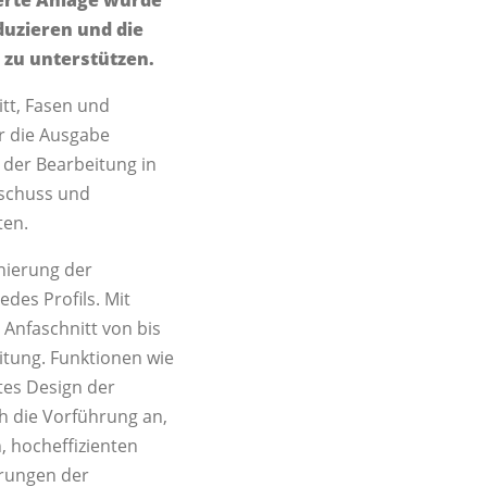
duzieren und die
 zu unterstützen.
tt, Fasen und
ür die Ausgabe
e der Bearbeitung in
sschuss und
ten.
nierung der
des Profils. Mit
Anfaschnitt von bis
itung. Funktionen wie
tes Design der
ch die Vorführung an,
, hocheffizienten
erungen der