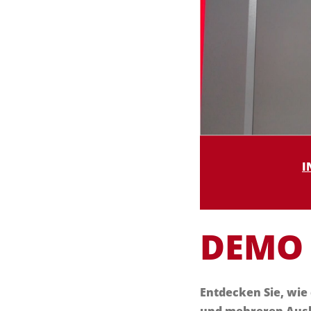
I
DEMO
Entdecken Sie, wie
und mehreren Ausla