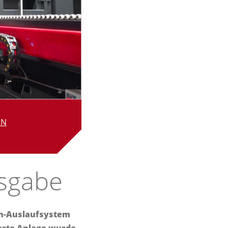
RN
usgabe
fen-Auslaufsystem
ierte Anlage wurde