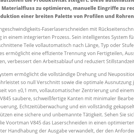
Materialfluss zu optimieren, manuelle Eingriffe zu re
oduktion einer breiten Palette von Profilen und Rohren
hgeschwindigkeits-Faserlaserschneiden mit Rückseitenschni
g in einem integrierten Prozess. Sein intelligentes System f
eschnittene Teile vollautomatisch nach Länge, Typ oder Stuf
s ermöglicht eine effiziente Trennung von Fertigteilen, Au
 verbessert den Arbeitsablauf und reduziert Stillstandzei
ystem ermöglicht die vollständige Drehung und Neupositio
rleistet so null Verschnitt sowie die optimale Ausnutzung je
keit von ±0,1 mm, vollautomatischer Zentrierung und einem 
ie V845 saubere, schweißfertige Kanten mit minimaler Bearbe
teuerung, Echtzeitüberwachung und ein vollständig gekapsel
tützen eine sichere und unbemannte Tätigkeit. Sehen Sie si
die Voortman V845 das Laserschneiden in einen optimierten
genter Handhabung der Ausgabe verwandelt, der den Anford