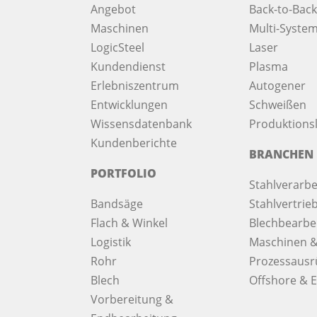
Angebot
Back-to-Back
Maschinen
Multi-System
LogicSteel
Laser
Kundendienst
Plasma
Erlebniszentrum
Autogener
Entwicklungen
Schweißen
Wissensdatenbank
Produktionsl
Kundenberichte
BRANCHEN
PORTFOLIO
Stahlverarbe
Bandsäge
Stahlvertrie
Flach & Winkel
Blechbearbe
Logistik
Maschinen &
Rohr
Prozessausr
Blech
Offshore & E
Vorbereitung &