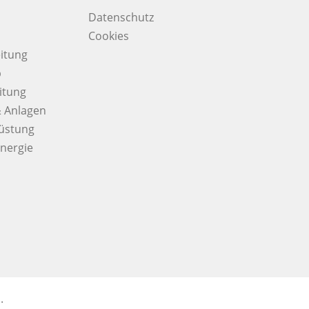
Datenschutz
Cookies
itung
b
itung
 Anlagen
üstung
nergie
.