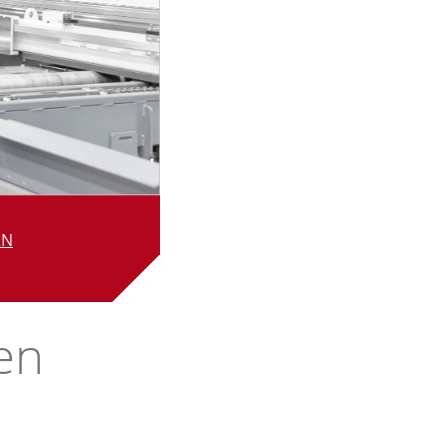
RN
en