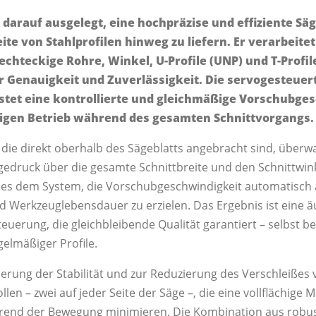
 darauf ausgelegt, eine hochpräzise und effiziente Sä
te von Stahlprofilen hinweg zu liefern. Er verarbeite
chteckige Rohre, Winkel, U-Profile (UNP) und T-Profile
Genauigkeit und Zuverlässigkeit. Die servogesteuert
tet eine kontrollierte und gleichmäßige Vorschubge
higen Betrieb während des gesamten Schnittvorgangs.
die direkt oberhalb des Sägeblatts angebracht sind, überw
gedruck über die gesamte Schnittbreite und den Schnittwinke
 es dem System, die Vorschubgeschwindigkeit automatisch
d Werkzeuglebensdauer zu erzielen. Das Ergebnis ist eine äu
uerung, die gleichbleibende Qualität garantiert – selbst be
gelmäßiger Profile.
erung der Stabilität und zur Reduzierung des Verschleißes 
len – zwei auf jeder Seite der Säge –, die eine vollflächige 
rend der Bewegung minimieren. Die Kombination aus robu