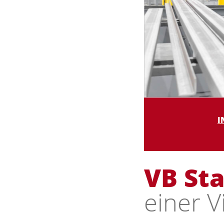
I
VB St
einer V