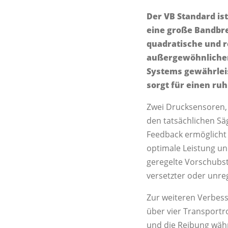
Der VB Standard ist
eine große Bandbrei
quadratische und re
außergewöhnlicher 
Systems gewährleis
sorgt für einen ru
Zwei Drucksensoren, 
den tatsächlichen Sä
Feedback ermöglicht
optimale Leistung un
geregelte Vorschubste
versetzter oder unre
Zur weiteren Verbess
über vier Transportrol
und die Reibung wäh