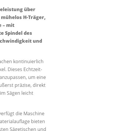
geleistung über
t mühelos H-Träger,
 – mit
e Spindel des
schwindigkeit und
achen kontinuierlich
l. Dieses Echtzeit-
 anzupassen, um eine
ßerst präzise, direkt
im Sägen leicht
verfügt die Maschine
Materialauflage bieten
sten Sägetischen und