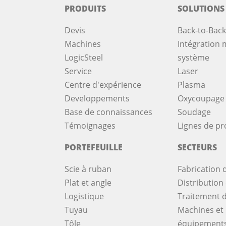
PRODUITS
SOLUTIONS
Devis
Back-to-Back
Machines
Intégration m
LogicSteel
système
Service
Laser
Centre d'expérience
Plasma
Developpements
Oxycoupage
Base de connaissances
Soudage
Témoignages
Lignes de pr
PORTEFEUILLE
SECTEURS
Scie à ruban
Fabrication d
Plat et angle
Distribution 
Logistique
Traitement d
Tuyau
Machines et
Tôle
équipement