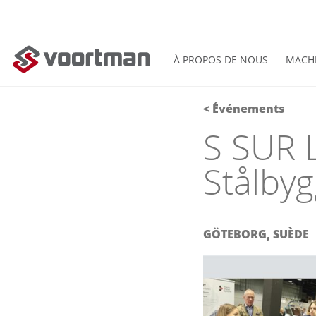
À PROPOS DE NOUS
MACH
< Événements
S SUR 
Stålby
GÖTEBORG, SUÈDE