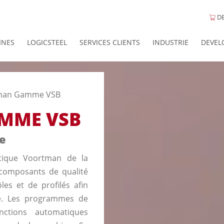
DE
INES
LOGICSTEEL
SERVICES CLIENTS
INDUSTRIE
DEVEL
man Gamme VSB
MME VSB
e
tique Voortman de la
composants de qualité
les et de profilés afin
le. Les programmes de
onctions automatiques