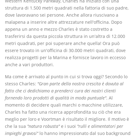
Western Kentucky Parkway, Charles ha iniziato con una
struttura di 1.500 metri quadrati nella fattoria di suo padre,
dove lavoravano sei persone. Anche allora riuscivano a
malapena a inserire altre attrezzature nell'officina. Dopo
appena un anno e mezzo Charles è stato costretto a
trasferirsi da questa piccola struttura in un'altra di 12.000
metri quadrati, per poi superare anche quella! Ora può
essere trovato in un'officina di 30.000 metri quadrati, dove
realizza progetti per la Marina e fornisce lavoro in eccesso
anche a vari produttori.
Ma come è arrivato al punto in cui si trova oggi? Secondo lo
stesso Charles:
"Gran parte della nostra crescita è dovuta al
fatto che ci dedichiamo a prenderci cura dei nostri clienti
fornendo loro prodotti di qualità in modo puntuale"
. Al
momento di decidere quali marchi o macchine utilizzare,
Charles ha fatto una ricerca approfondita su ciò che era
meglio per loro e Voortman è risultato il migliore. Il motivo è
che la sua
"natura robusta"
e i suoi
"rulli e alimentatori per
impieghi gravosi"
lo hanno impressionato dal suo background