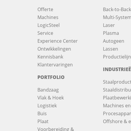
Offerte
Back-to-Back
Machines
Multi-System
LogicSteel
Laser
Service
Plasma
Experience Center
Autogeen
Ontwikkelingen
Lassen
Kennisbank
Productielij
Klantervaringen
INDUSTRIE
PORTFOLIO
Staalproduct
Bandzaag
Staaldistribu
Vlak & Hoek
Plaatbewerk
Logistiek
Machines en
Buis
Procesappar
Plaat
Offshore & e
Voorbereiding &