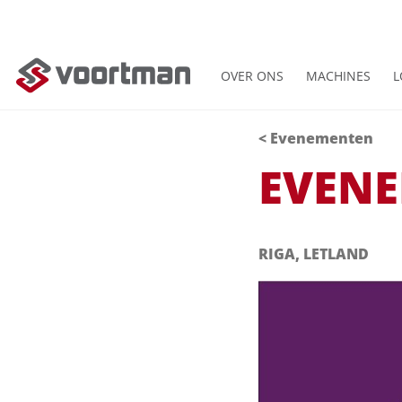
OVER ONS
MACHINES
L
< Evenementen
EVEN
RIGA, LETLAND