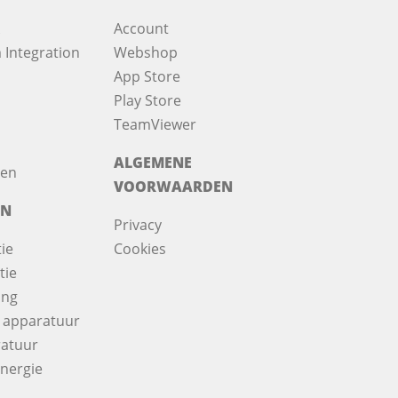
Account
 Integration
Webshop
App Store
Play Store
TeamViewer
ALGEMENE
nen
VOORWAARDEN
ËN
Privacy
ie
Cookies
tie
ing
 apparatuur
atuur
nergie