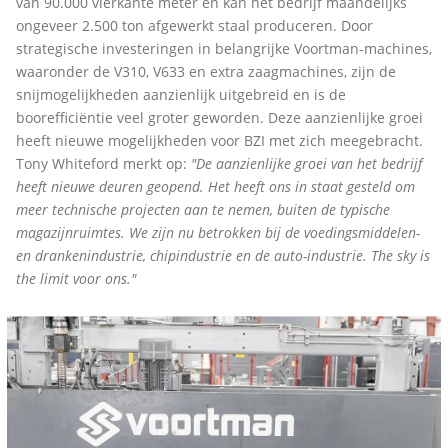
van 90.000 vierkante meter en kan het bedrijf maandelijks
ongeveer 2.500 ton afgewerkt staal produceren. Door
strategische investeringen in belangrijke Voortman-machines,
waaronder de V310, V633 en extra zaagmachines, zijn de
snijmogelijkheden aanzienlijk uitgebreid en is de
boorefficiëntie veel groter geworden. Deze aanzienlijke groei
heeft nieuwe mogelijkheden voor BZI met zich meegebracht.
Tony Whiteford merkt op:
"De aanzienlijke groei van het bedrijf
heeft nieuwe deuren geopend. Het heeft ons in staat gesteld om
meer technische projecten aan te nemen, buiten de typische
magazijnruimtes. We zijn nu betrokken bij de voedingsmiddelen-
en drankenindustrie, chipindustrie en de auto-industrie. The sky is
the limit voor ons."