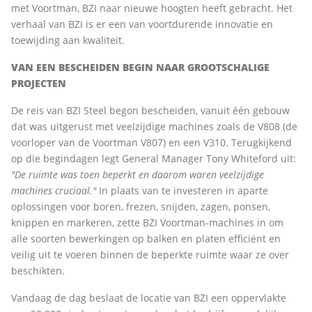
met Voortman, BZI naar nieuwe hoogten heeft gebracht. Het
verhaal van BZI is er een van voortdurende innovatie en
toewijding aan kwaliteit.
VAN EEN BESCHEIDEN BEGIN NAAR GROOTSCHALIGE
PROJECTEN
De reis van BZI Steel begon bescheiden, vanuit één gebouw
dat was uitgerust met veelzijdige machines zoals de V808 (de
voorloper van de Voortman V807) en een V310. Terugkijkend
op die begindagen legt General Manager Tony Whiteford uit:
"De ruimte was toen beperkt en daarom waren veelzijdige
machines cruciaal."
In plaats van te investeren in aparte
oplossingen voor boren, frezen, snijden, zagen, ponsen,
knippen en markeren, zette BZI Voortman-machines in om
alle soorten bewerkingen op balken en platen efficiënt en
veilig uit te voeren binnen de beperkte ruimte waar ze over
beschikten.
Vandaag de dag beslaat de locatie van BZI een oppervlakte