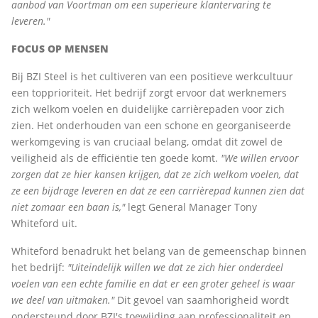
aanbod van Voortman om een superieure klantervaring te
leveren."
FOCUS OP MENSEN
Bij BZI Steel is het cultiveren van een positieve werkcultuur
een topprioriteit. Het bedrijf zorgt ervoor dat werknemers
zich welkom voelen en duidelijke carrièrepaden voor zich
zien. Het onderhouden van een schone en georganiseerde
werkomgeving is van cruciaal belang, omdat dit zowel de
veiligheid als de efficiëntie ten goede komt.
"We willen ervoor
zorgen dat ze hier kansen krijgen, dat ze zich welkom voelen, dat
ze een bijdrage leveren en dat ze een carrièrepad kunnen zien dat
niet zomaar een baan is,"
legt General Manager Tony
Whiteford uit.
Whiteford benadrukt het belang van de gemeenschap binnen
het bedrijf:
"Uiteindelijk willen we dat ze zich hier onderdeel
voelen van een echte familie en dat er een groter geheel is waar
we deel van uitmaken."
Dit gevoel van saamhorigheid wordt
ondersteund door BZI's toewijding aan professionaliteit en