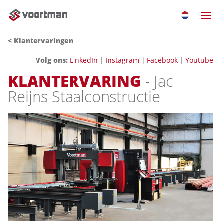
< Klantervaringen
Volg ons:
LinkedIn
|
Instagram
|
Facebook
|
Youtube
KLANTERVARING
- Jac
Reijns Staalconstructie