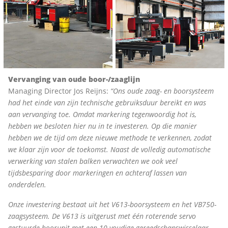
Vervanging van oude boor-/zaaglijn
Managing Director Jos Reijns:
“Ons oude zaag- en boorsysteem
had het einde van zijn technische gebruiksduur bereikt en was
aan vervanging toe. Omdat markering tegenwoordig hot is,
hebben we besloten hier nu in te investeren. Op die manier
hebben we de tijd om deze nieuwe methode te verkennen, zodat
we klaar zijn voor de toekomst. Naast de volledig automatische
verwerking van stalen balken verwachten we ook veel
tijdsbesparing door markeringen en achteraf lassen van
onderdelen.
Onze investering bestaat uit het V613-boorsysteem en het VB750-
zaagsysteem. De V613 is uitgerust met één roterende servo
gestuurde boorunit met een 10-voudige gereedschapswisselaar.