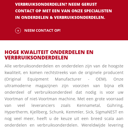
VERBRUIKSONDERDELEN? NEEM GERUST
CONTACT OP MET EEN VAN ONZE SPECIALISTEN
IN ONDERDELEN & VERBRUIKSONDERDELEN.
NEEM CONTACT OP!
HOGE KWALITEIT ONDERDELEN EN
VERBRUIKSONDERDELEN
Alle verbruiksonderdelen en onderdelen zijn van de hoogste
kwaliteit, en komen rechtstreeks van de originele producent
(Original Equipment Manufacturer - OEM). Onze
ultramoderne magazijnen zijn voorzien van bijna elk
onderdeel of verbruiksonderdeel dat nodig is voor uw
Voortman of niet-Voortman machine. Met een grote voorraad
van veel leveranciers zoals Kennametal, Gühring,
Hypertherm, Kjellberg, Schunk, Kemmler, Sick, SigmaNEST en
nog veel meer, heeft u de keuze uit een breed scala aan
onderdelen en verbruiksonderdelen. Wereldwijde levering