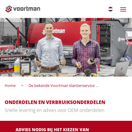
Home
De bekende Voortman klantenservice
Onderdelen e
ONDERDELEN EN VERBRUIKSONDERDELEN
Snelle levering en advies voor OEM-onderdelen
ADVIES NODIG BIJ HET KIEZEN VAN