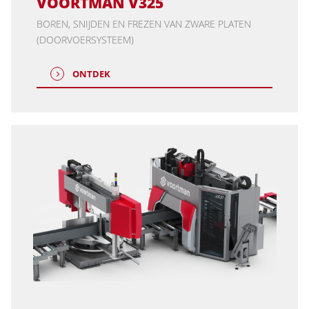
VOORTMAN V325
BOREN, SNIJDEN EN FREZEN VAN ZWARE PLATEN
(DOORVOERSYSTEEM)
ONTDEK