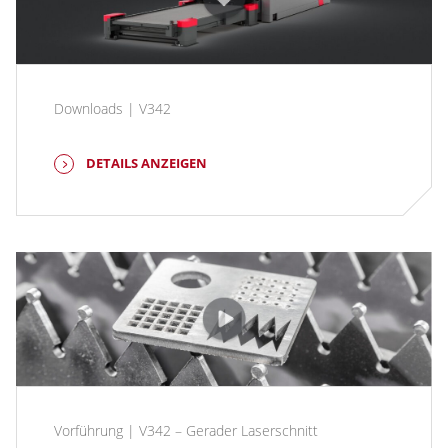
Downloads | V342
DETAILS ANZEIGEN
Vorführung | V342 – Gerader Laserschnitt