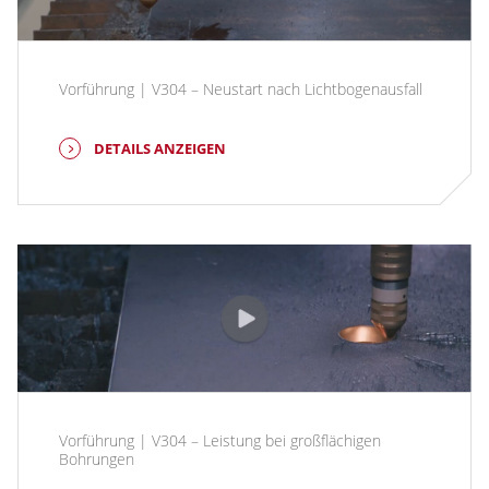
Vorführung | V304 – Neustart nach Lichtbogenausfall
DETAILS ANZEIGEN
Vorführung | V304 – Leistung bei großflächigen
Bohrungen