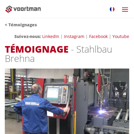
< Témoignages
Suivez-nous:
LinkedIn
|
Instagram
|
Facebook
|
Youtube
TÉMOIGNAGE
- Stahlbau
Brehna