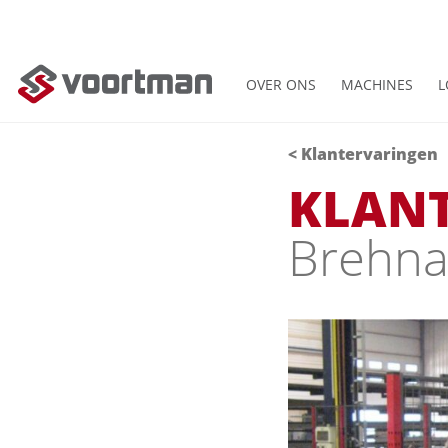
OVER ONS
MACHINES
L
< Klantervaringen
KLAN
Brehn