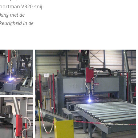
oortman V320-snij-
jking met de
keurigheid in de