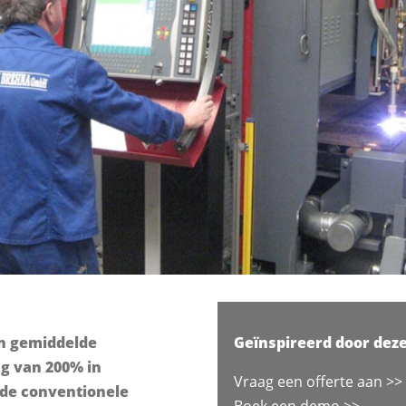
n gemiddelde
Geïnspireerd door dez
ng van 200% in
Vraag een offerte aan >>
 de conventionele
Boek een demo >>