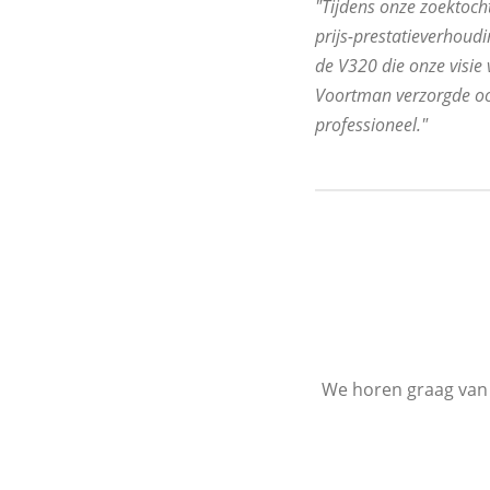
"Tijdens onze zoektoc
prijs-prestatieverhoud
de V320 die onze visie
Voortman verzorgde ook 
professioneel."
We horen graag van j