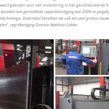
werd gekozen voor een investering in het gecombineerde V
bereiken een gemiddelde capaciteitsstijging van 200% in vergeli
etechnologie. Daarnaast bereikten we ook een veel grotere nauw
len”, zegt Managing Director Matthias Gabler.