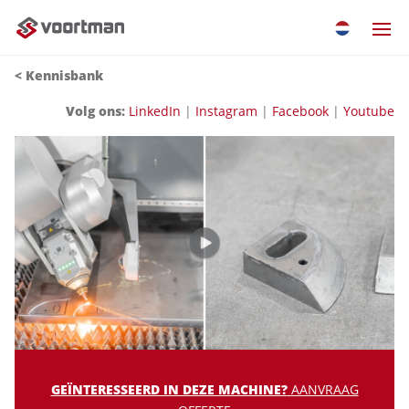
< Kennisbank
Volg ons:
LinkedIn
|
Instagram
|
Facebook
|
Youtube
GEÏNTERESSEERD IN DEZE MACHINE?
AANVRAAG