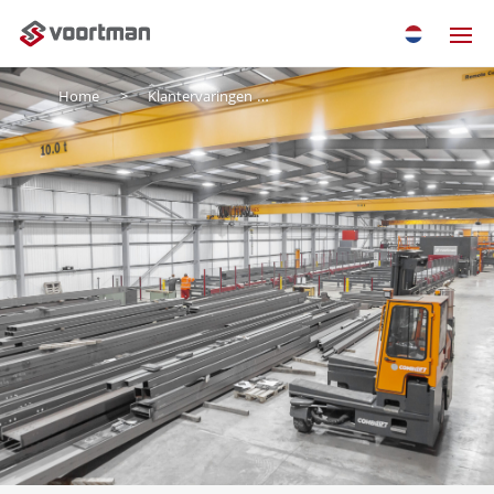
Home
Klantervaringen
J&D Pierce Contracts LTD.