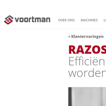
OVER ONS
MACHINES
L
< Klantervaringen
RAZOS
Efficië
worde