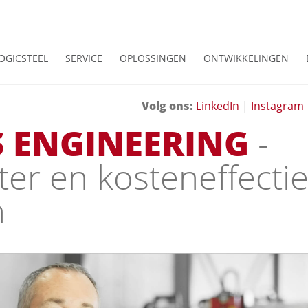
OGICSTEEL
SERVICE
OPLOSSINGEN
ONTWIKKELINGEN
Volg ons:
LinkedIn
|
Instagram
 ENGINEERING
-
nter en kosteneffecti
n