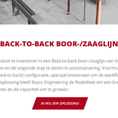
BACK-TO-BACK BOOR-/ZAAGLIJ
sloot te investeren in een Back-to-back boor-/zaaglijn va
en en de volgende stap te zetten in automatisering. Voort
ack-to-back) configuratie, speciaal ontworpen om de workflo
plossing biedt Razos Engineering de flexibiliteit om een br
nen en de capaciteit om te groeien.
IK WIL EEN OPLOSSING