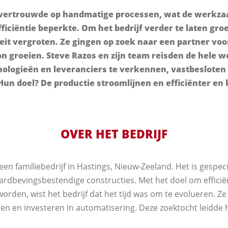
 vertrouwde op handmatige processen, wat de werk
ficiëntie beperkte. Om het bedrijf verder te laten gro
it vergroten. Ze gingen op zoek naar een partner vo
n groeien. Steve Razos en zijn team reisden de hele w
nologieën en leveranciers te verkennen, vastbesloten 
Hun doel? De productie stroomlijnen en efficiënter en
OVER HET BEDRIJF
een familiebedrijf in Hastings, Nieuw-Zeeland. Het is gespeci
aardbevingsbestendige constructies. Met het doel om efficië
worden, wist het bedrijf dat het tijd was om te evolueren. Z
en en investeren in automatisering. Deze zoektocht leidde h