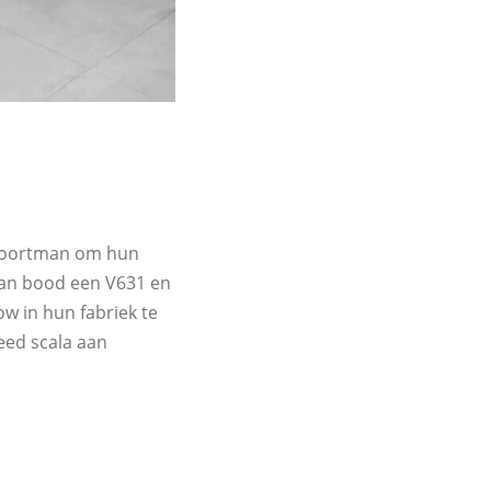
N
n Voortman om hun
man bood een V631 en
w in hun fabriek te
eed scala aan