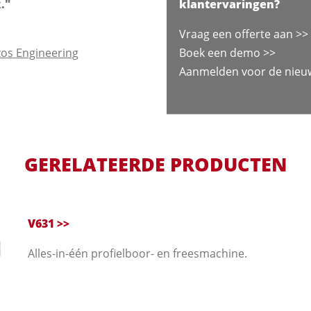
."
klantervaringen?
Vraag een offerte aan >>
os Engineering
Boek een demo >>
Aanmelden voor de nieuw
GERELATEERDE PRODUCTEN
V631 >>
Alles-in-één profielboor- en freesmachine.