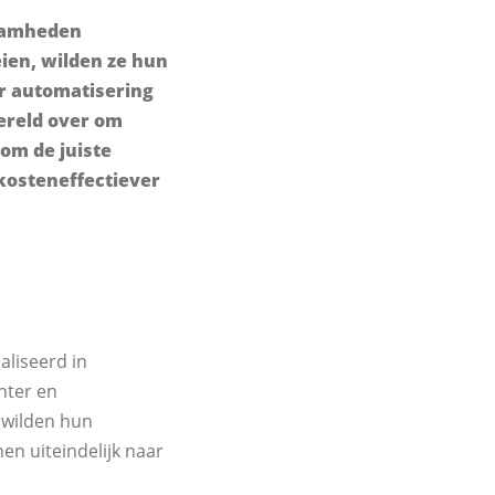
zaamheden
eien, wilden ze hun
or automatisering
ereld over om
om de juiste
 kosteneffectiever
aliseerd in
nter en
e wilden hun
en uiteindelijk naar