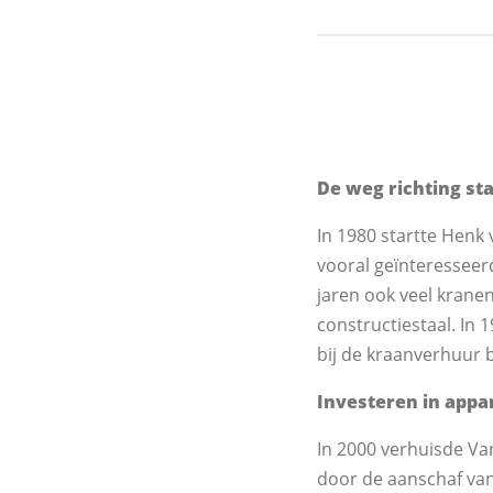
De weg richting st
In 1980 startte Henk 
vooral geïnteresseer
jaren ook veel krane
constructiestaal. In 
bij de kraanverhuur b
Investeren in app
In 2000 verhuisde V
door de aanschaf van