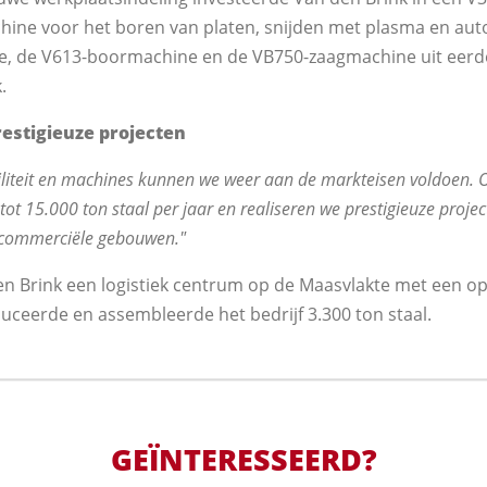
ine voor het boren van platen, snijden met plasma en aut
, de V613-boormachine en de VB750-zaagmachine uit eerder
.
restigieuze projecten
ciliteit en machines kunnen we weer aan de markteisen voldoen.
t 15.000 ton staal per jaar en realiseren we prestigieuze project
n commerciële gebouwen."
en Brink een logistiek centrum op de Maasvlakte met een op
uceerde en assembleerde het bedrijf 3.300 ton staal.
GEÏNTERESSEERD?