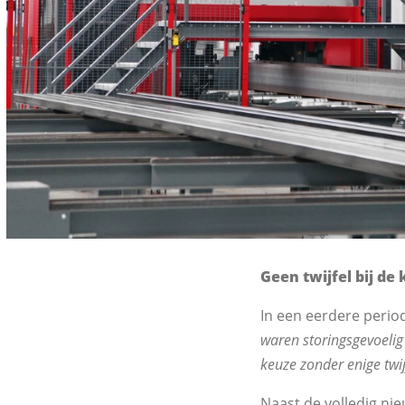
Geen twijfel bij d
In een eerdere peri
waren storingsgevoelig
keuze zonder enige twi
Naast de volledig ni