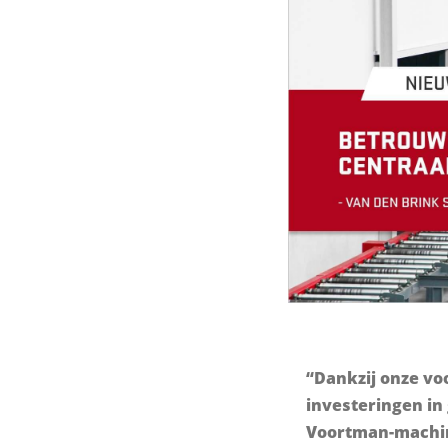
“Dankzij onze v
investeringen i
Voortman-machin