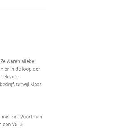
 Ze waren allebei
n er in de loop der
riek voor
drijf, terwijl Klaas
kennis met Voortman
n een V613-