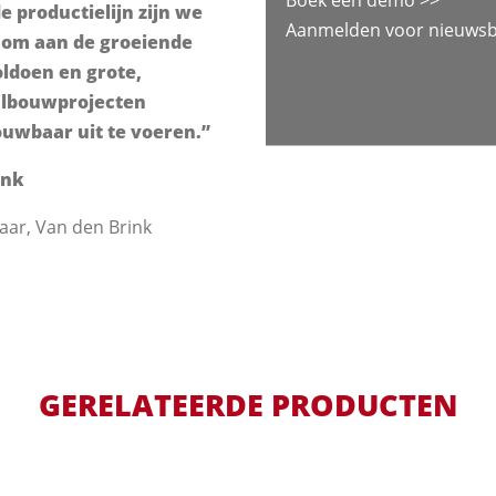
 productielijn zijn we
Aanmelden voor nieuwsbr
 om aan de groeiende
ldoen en grote,
albouwprojecten
ouwbaar uit te voeren.”
ink
aar, Van den Brink
GERELATEERDE PRODUCTEN