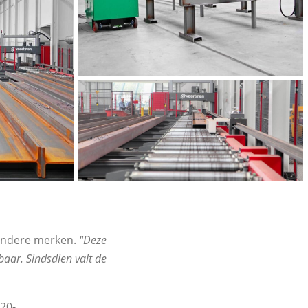
 andere merken.
"Deze
baar. Sindsdien valt de
20-