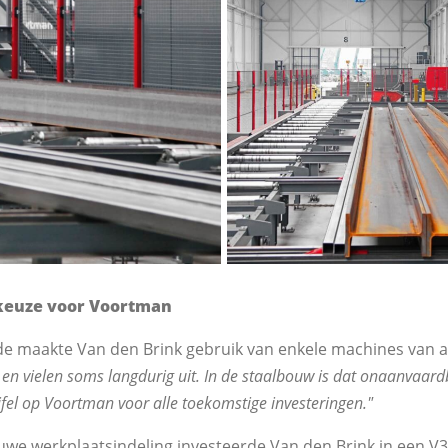
e keuze voor Voortman
ode maakte Van den Brink gebruik van enkele machines van
 en vielen soms langdurig uit. In de staalbouw is dat onaanvaard
jfel op Voortman voor alle toekomstige investeringen."
euwe werkplaatsindeling investeerde Van den Brink in een V3