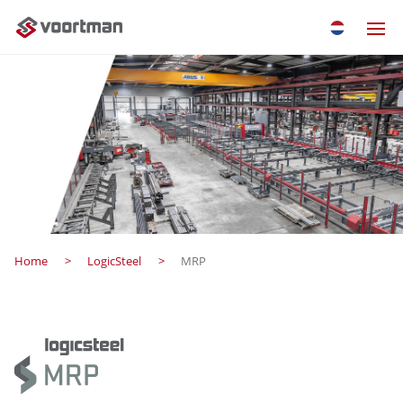
Home
LogicSteel
MRP