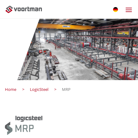
Home
LogicSteel
MRP