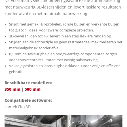
De Voortman V845 combineert geavanceerde automatisering
met nauwkeurig 3D-lasersnijden en levert lasklare resultaten
zonder afval en met minimale nabewerking.
Snijdt met gemak H/I-profielen, ronde buizen en vierkante buizen
tot 2,4 ton; ideaal voor zware, complexe projecten.
3D-bevel snijden tot 45° levert in één stap lasklare randen op.
Snijden aan de achterzijde en geen restmateriaal maximaliseren het
materiaalgebruik zonder afval.
0,1 mm nauwkeurigheid en hoogwaardige componenten zorgen
voor consistente resultaten met weinig nabewerking.
Volledig gesloten en laserveiligheidsklasse 1 voor veilig en efficiënt
gebruik.
Beschikbare modellen:
350 mm
|
500 mm
Compatibele software:
Lantek Flex3D