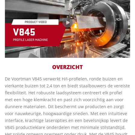
OVERZICHT
De Voortman V845 verwerkt H/I-profielen, ronde buizen en
vierkante buizen tot 2,4 ton en biedt staalbouwers de vereiste
flexibiliteit. Het robuuste laadsysteem centreert elk profiel
met een hoge klemkracht en past zich voorzichtig aan voor
dunnere materialen. Dit beschermt uw producten en zorgt
voor nauwkeurige, hoogwaardige sneden. Met een intuïtieve
interface, krachtige laseropties en een bevelsnijkop levert de
V845 productieklare onderdelen met minimale stilstandtijd.
Het solide ontwerp presteert onder druk. Met de V845 houdt