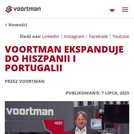
<
Nowości
Śledź nas:
LinkedIn
|
Instagram
|
Facebook
|
Youtube
VOORTMAN EKSPANDUJE
DO HISZPANII I
PORTUGALII
PRZEZ VOORTMAN
PUBLIKOWANO: 7 LIPCA, 2025