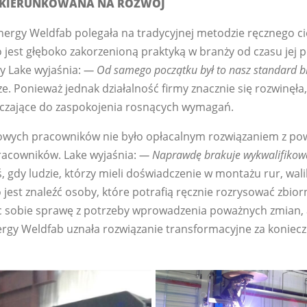
UKIERUNKOWANA NA ROZWÓJ
ergy Weldfab polegała na tradycyjnej metodzie ręcznego cię
o jest głęboko zakorzenioną praktyką w branży od czasu jej 
y Lake wyjaśnia:
— Od samego początku był to nasz standard b
e. Ponieważ jednak działalność firmy znacznie się rozwinęła,
rczające do zaspokojenia rosnących wymagań.
owych pracowników nie było opłacalnym rozwiązaniem z p
racowników. Lake wyjaśnia:
— Naprawdę brakuje wykwalifikow
yś, gdy ludzie, którzy mieli doświadczenie w montażu rur, wali
jest znaleźć osoby, które potrafią ręcznie rozrysować zbiorn
ąc sobie sprawę z potrzeby wprowadzenia poważnych zmian
nergy Weldfab uznała rozwiązanie transformacyjne za koniec