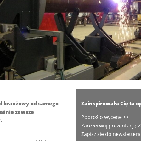
rd branżowy od samego
Zainspirowała Cię ta o
łaśnie zawsze
Poproś o wycenę >>
.
Zarezerwuj prezentację >
Zapisz się do newslettera