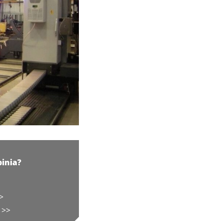
pinia?
>
 >>