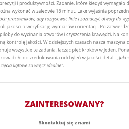
recyzji i produktywności. Zadanie, które kiedyś wymagało 
można wykonać w zaledwie 18 minut. Lake wyjaśnia poprzedn
ch pracowników, aby rozrysować linie i zaznaczyć otwory do wyp
roli jakości o weryfikację wymiarów i orientacji. Po zatwierd
iłoby do wycinania otworów i czyszczenia krawędzi. Na koni
ną kontrolę jakości. W dzisiejszych czasach nasza maszyna d
je wszystkie te zadania, łącząc pięć kroków w jeden. Pon
owadziło do zredukowania odchyleń w jakości detali.
„Jakoś
cięcia kątowe są wręcz idealne”
.
ZAINTERESOWANY?
Skontaktuj się z nami