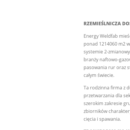
RZEMIEŚLNICZA D
Energy Weldfab mieści
ponad 1214060 m2 w 
systemie 2-zmianowym
branży naftowo-gazow
pasowania rur oraz s
całym świecie.
Ta rodzinna firma z 
przetwarzania dla se
szerokim zakresie gru
zbiorników charakte
cięcia i spawania.