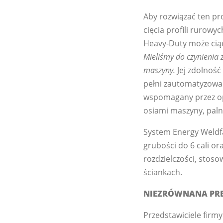
Aby rozwiązać ten p
cięcia profili rurow
Heavy-Duty może ciąć
Mieliśmy do czynienia 
maszyny.
Jej zdolność
pełni zautomatyzowan
wspomagany przez op
osiami maszyny, pa
System Energy Weldfa
grubości do 6 cali 
rozdzielczości, stoso
ściankach.
NIEZRÓWNANA PRE
Przedstawiciele firmy