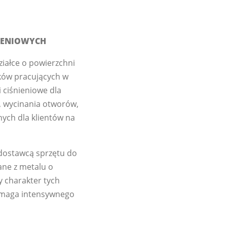
IENIOWYCH
ziałce o powierzchni
ków pracujących w
 ciśnieniowe dla
, wycinania otworów,
ych dla klientów na
 dostawcą sprzętu do
ane z metalu o
y charakter tych
wymaga intensywnego