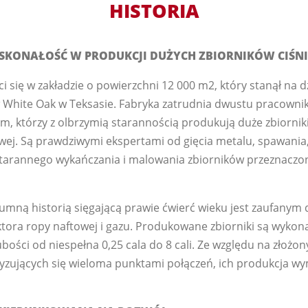
HISTORIA
OSKONAŁOŚĆ W PRODUKCJI DUŻYCH ZBIORNIKÓW CIŚN
 się w zakładzie o powierzchni 12 000 m2, który stanął na d
White Oak w Teksasie. Fabryka zatrudnia dwustu pracowni
, którzy z olbrzymią starannością produkują duże zbiorniki
ej. Są prawdziwymi ekspertami od gięcia metalu, spawania
tarannego wykańczania i malowania zbiorników przeznaczon
dumną historią sięgającą prawie ćwierć wieku jest zaufanym
ktora ropy naftowej i gazu. Produkowane zbiorniki są wykon
bości od niespełna 0,25 cala do 8 cali. Ze względu na złożon
ryzujących się wieloma punktami połączeń, ich produkcja 