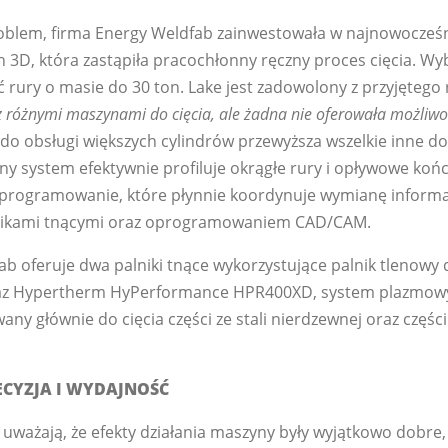
roblem, firma Energy Weldfab zainwestowała w najnowocześ
ych 3D, która zastąpiła pracochłonny ręczny proces cięcia.
 rury o masie do 30 ton. Lake jest zadowolony z przyjętego
z różnymi maszynami do cięcia, ale żadna nie oferowała możliwośc
 do obsługi większych cylindrów przewyższa wszelkie inne d
y system efektywnie profiluje okrągłe rury i opływowe końcó
rogramowanie, które płynnie koordynuje wymianę informa
lnikami tnącymi oraz oprogramowaniem CAD/CAM.
b oferuje dwa palniki tnące wykorzystujące palnik tlenowy d
oraz Hypertherm HyPerformance HPR400XD, system plazmowy
wany głównie do cięcia części ze stali nierdzewnej oraz częśc
CYZJA I WYDAJNOŚĆ
 uważają, że efekty działania maszyny były wyjątkowo dobre,