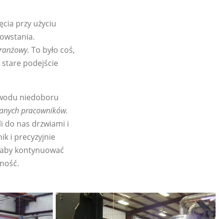
cia przy użyciu
powstania.
ranżowy.
To było coś,
 stare podejście
owodu niedoboru
anych pracowników.
li do nas drzwiami i
ik i precyzyjnie
, aby kontynuować
zność.