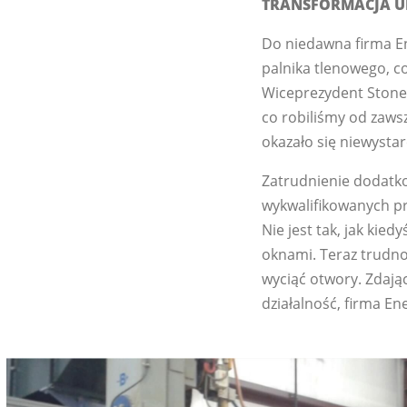
TRANSFORMACJA 
Do niedawna firma En
palnika tlenowego, c
Wiceprezydent Stone
co robiliśmy od zawsz
okazało się niewysta
Zatrudnienie dodatk
wykwalifikowanych p
Nie jest tak, jak kied
oknami. Teraz trudno 
wyciąć otwory. Zdaj
działalność, firma E