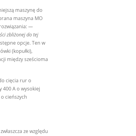
niejszą maszynę do
 Wybrana maszyna MO
 rozwiązania:
—
i zbliżonej do tej
ostępne opcje. Ten w
wki (kopułki),
cji między sześcioma
o cięcia rur o
 400 A o wysokiej
i o cieńszych
 zwłaszcza ze względu