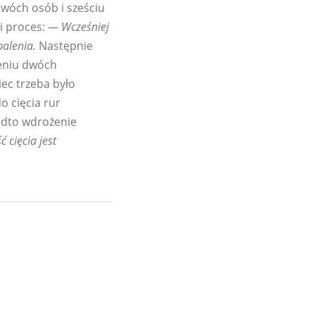
dwóch osób i sześciu
i proces:
— Wcześniej
alenia.
Następnie
zeniu dwóch
ec trzeba było
o cięcia rur
adto wdrożenie
ć cięcia jest